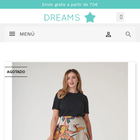
Envío gratis a partir de 70€


MENÚ
AGOTADO