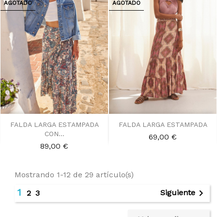
AGOTADO
AGOTADO
FALDA LARGA ESTAMPADA
FALDA LARGA ESTAMPADA
CON...
Precio
69,00 €
Precio
89,00 €
Mostrando 1-12 de 29 artículo(s)
1

Siguiente
2
3