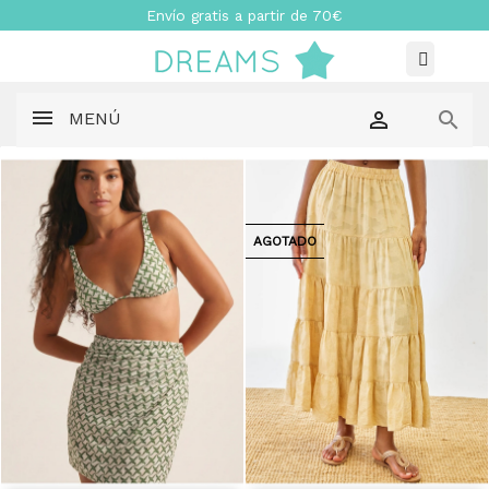
Envío gratis a partir de 70€


MENÚ
AGOTADO