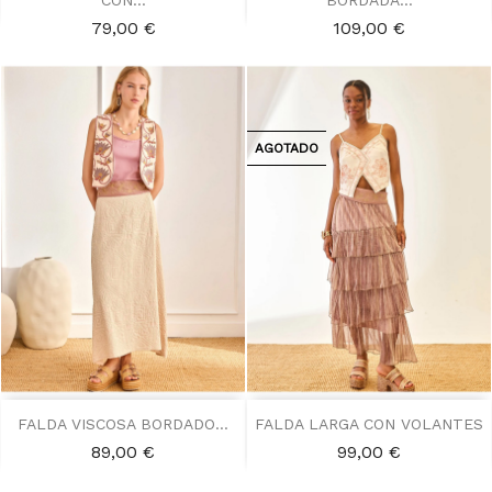
CON...
BORDADA...
Precio
Precio
79,00 €
109,00 €
AGOTADO
FALDA VISCOSA BORDADO...
FALDA LARGA CON VOLANTES
Precio
Precio
89,00 €
99,00 €