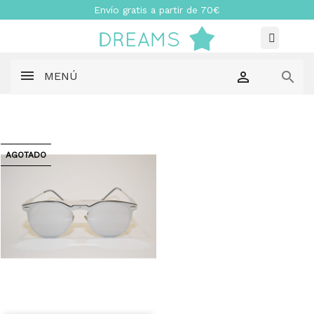
Envío gratis a partir de 70€


MENÚ
AGOTADO