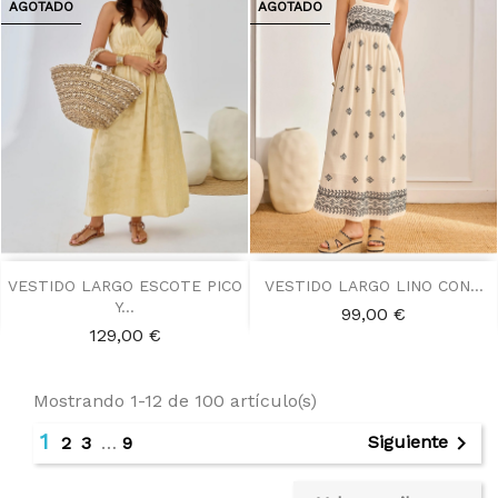
AGOTADO
AGOTADO
VESTIDO LARGO ESCOTE PICO
VESTIDO LARGO LINO CON...
Y...
Precio
99,00 €
Precio
129,00 €
Mostrando 1-12 de 100 artículo(s)
1

Siguiente
2
3
…
9