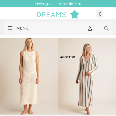
Envío gratis a partir de 70€


MENÚ
AGOTADO