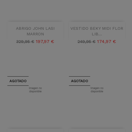
ABRIGO JOHN LASI
VESTIDO BEKY MIDI FLOR
MARRON
LIB...
Precio
Precio
Precio
Precio
197,97 €
174,97 €
329,95 €
249,95 €
base
base
AGOTADO
AGOTADO