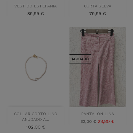
VESTIDO ESTEFANIA
CURTA SELVA
Precio
Precio
89,95 €
79,95 €
AGOTADO
COLLAR CORTO LINO
PANTALON LINA
ANUDADO A...
Precio
Precio
28,80 €
32,00 €
Precio
102,00 €
base