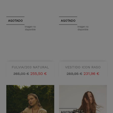
AGOTADO
AGOTADO
FULVIA/203 NATURAL
VESTIDO ICON RASO
Precio
Precio
Precio
Precio
255,50 €
231,96 €
365,00 €
289,95 €
base
base
AGOTADO
AGOTADO