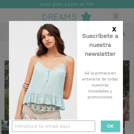
Envío gratis a partir de 70€
x


MENÚ
Suscríbete a
nuestra
newsletter
Anterior
Sigu
Sé la primera en
enterarte de todas
nuestras


novedades y
promociones