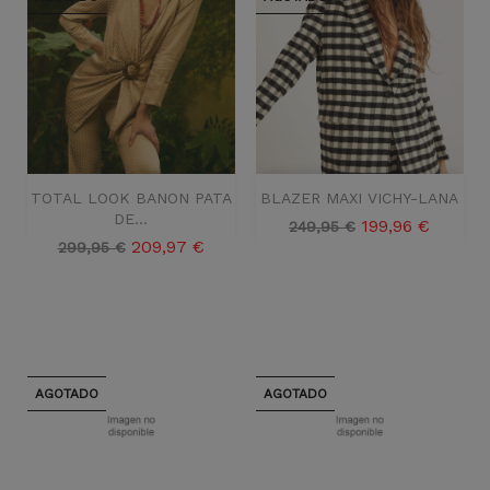
TOTAL LOOK BANON PATA
BLAZER MAXI VICHY-LANA
DE...
Precio
Precio
199,96 €
249,95 €
Precio
Precio
209,97 €
base
299,95 €
base
AGOTADO
AGOTADO