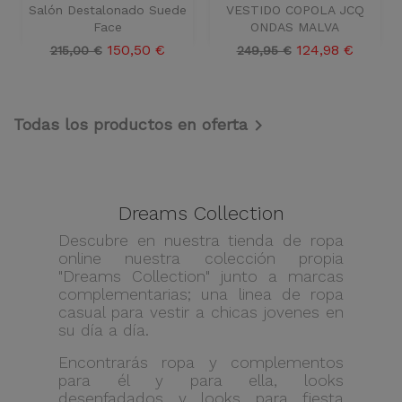
Salón Destalonado Suede
VESTIDO COPOLA JCQ
Face
ONDAS MALVA
Precio
Precio
Precio
Precio
150,50 €
124,98 €
215,00 €
249,95 €
base
base
Todas los productos en oferta

Dreams Collection
Descubre en nuestra tienda de ropa
online nuestra colección propia
"Dreams Collection" junto a marcas
complementarias; una linea de ropa
casual para vestir a chicas jovenes en
su día a día.
Encontrarás ropa y complementos
para él y para ella, looks
desenfadados y looks para fiesta