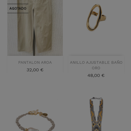
AGOTADO
PANTALON AROA
ANILLO AJUSTABLE BAÑO
ORO
Precio
32,00 €
Precio
48,00 €