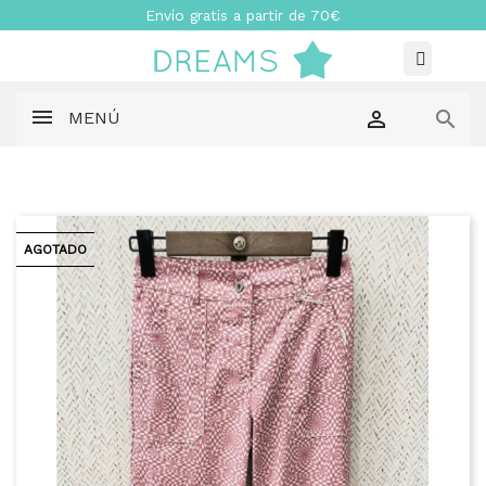
Envío gratis a partir de 70€


MENÚ
AGOTADO