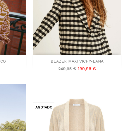

Vista rápida
ICO
BLAZER MAXI VICHY-LANA
Precio
Precio
199,96 €
249,95 €
base
AGOTADO