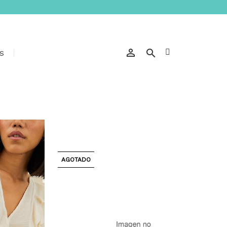


S
AGOTADO