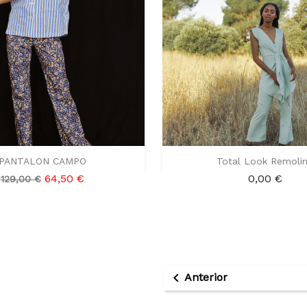


Vista rápida
Vista rápida
PANTALON CAMPO
Total Look Remoli
Precio
Precio
Precio
Azul
Verde
64,50 €
0,00 €
129,00 €
base
azulado

Anterior