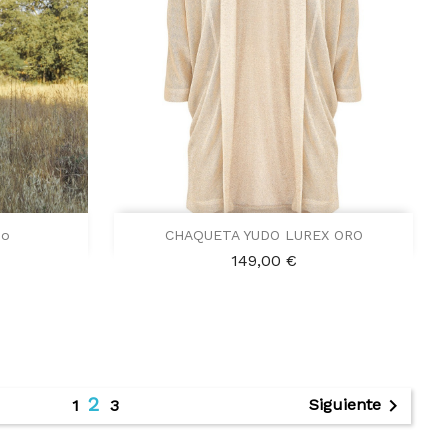

Vista rápida
no
CHAQUETA YUDO LUREX ORO
Precio
Beige
149,00 €
2

Siguiente
1
3