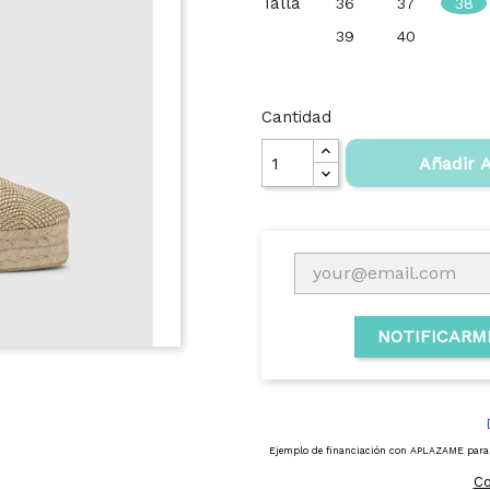
Talla
36
37
38
39
40
Cantidad
Añadir A
NOTIFICARM
Co