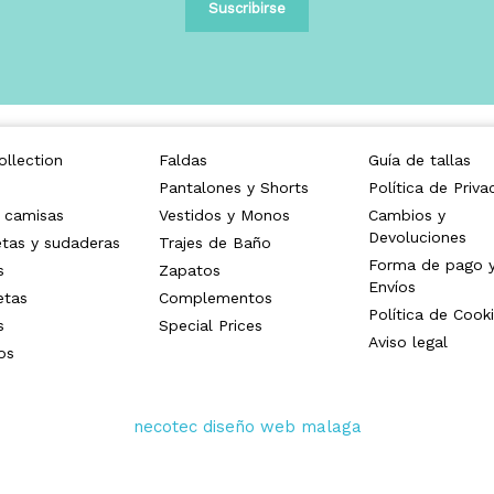
llection
Faldas
Guía de tallas
Pantalones y Shorts
Política de Priva
 camisas
Vestidos y Monos
Cambios y
Devoluciones
tas y sudaderas
Trajes de Baño
Forma de pago 
s
Zapatos
Envíos
etas
Complementos
Política de Cook
s
Special Prices
Aviso legal
os
necotec diseño web malaga