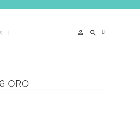


S
6 ORO