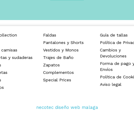
llection
Faldas
Guía de tallas
Pantalones y Shorts
Política de Priva
 camisas
Vestidos y Monos
Cambios y
Devoluciones
tas y sudaderas
Trajes de Baño
Forma de pago 
s
Zapatos
Envíos
etas
Complementos
Política de Cook
s
Special Prices
Aviso legal
os
necotec diseño web malaga