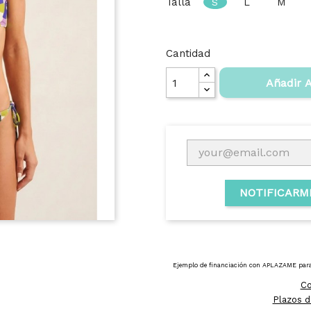
Talla
S
L
M
Cantidad
Añadir A
NOTIFICARM
Co
Plazos d