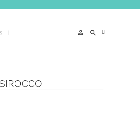


S
 SIROCCO