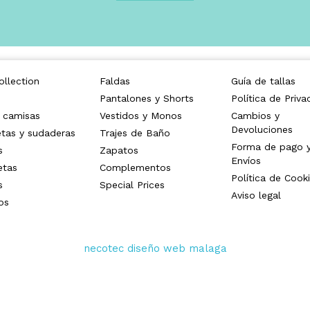
llection
Faldas
Guía de tallas
Pantalones y Shorts
Política de Priva
 camisas
Vestidos y Monos
Cambios y
Devoluciones
tas y sudaderas
Trajes de Baño
Forma de pago 
s
Zapatos
Envíos
etas
Complementos
Política de Cook
s
Special Prices
Aviso legal
os
necotec diseño web malaga