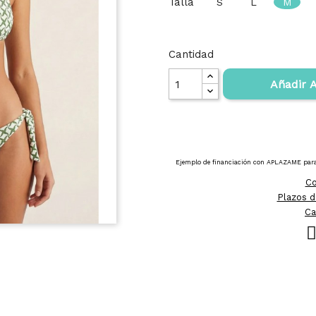
Talla
S
L
M
Cantidad
Añadir A
Co
Plazos d
Ca