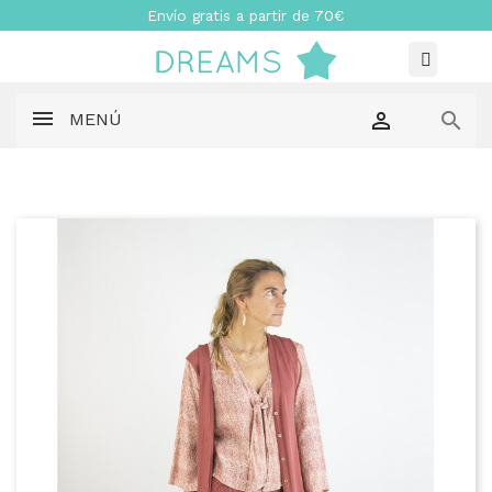
Envío gratis a partir de 70€


MENÚ