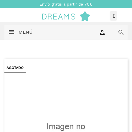
Envío gratis a partir de 70€


MENÚ
AGOTADO