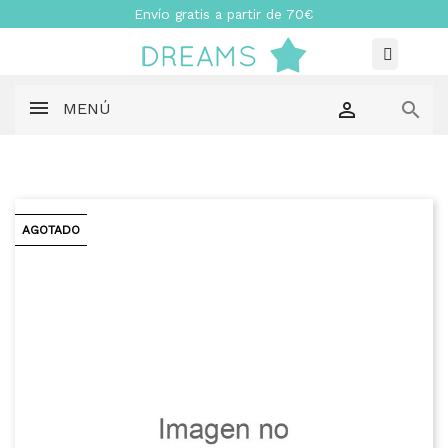
Envío gratis a partir de 70€


MENÚ
AGOTADO