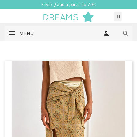
Envío gratis a partir de 70€


MENÚ