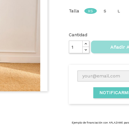
Talla
XS
S
L
Cantidad
Añadir A
NOTIFICARM