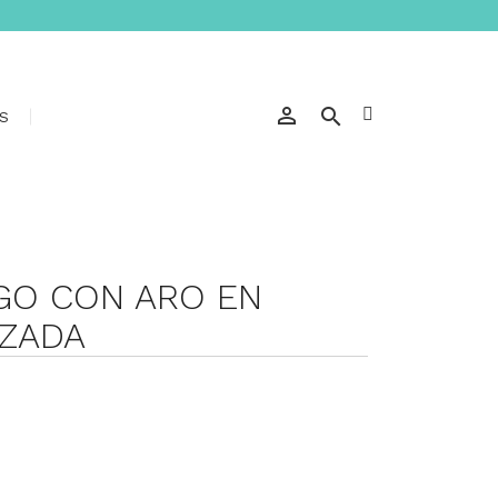


S
GO CON ARO EN
UZADA