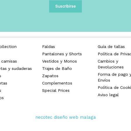
llection
Faldas
Guía de tallas
Pantalones y Shorts
Política de Priva
 camisas
Vestidos y Monos
Cambios y
Devoluciones
tas y sudaderas
Trajes de Baño
Forma de pago 
s
Zapatos
Envíos
etas
Complementos
Política de Cook
s
Special Prices
Aviso legal
os
necotec diseño web malaga