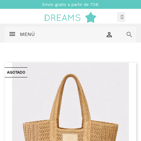
Envío gratis a partir de 70€


MENÚ
AGOTADO