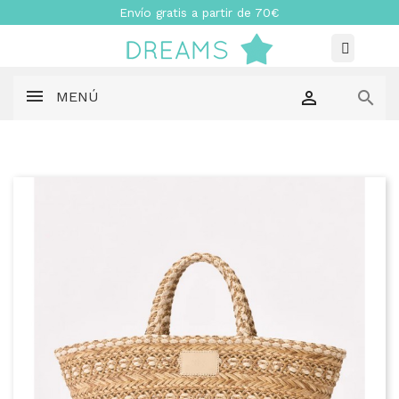
Envío gratis a partir de 70€


MENÚ