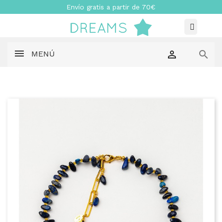
Envío gratis a partir de 70€


MENÚ