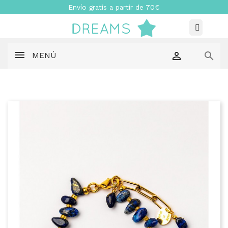
Envío gratis a partir de 70€


MENÚ