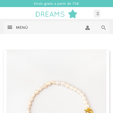
Envío gratis a partir de 70€


MENÚ