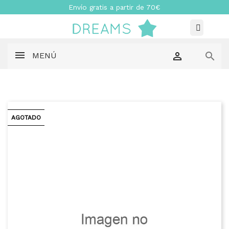
Envío gratis a partir de 70€


MENÚ
AGOTADO