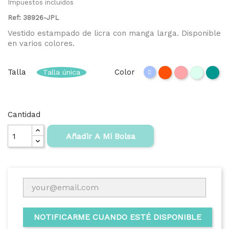
Impuestos incluidos
Ref: 38926-JPL
Vestido estampado de licra con manga larga. Disponible
en varios colores.
Talla
Color
Talla única
Azul
Coral
nude
Verde
Verde
violeta
oscuro
oscuro
azulado
empo
Cantidad
Añadir A Mi Bolsa
NOTIFICARME CUANDO ESTÉ DISPONIBLE